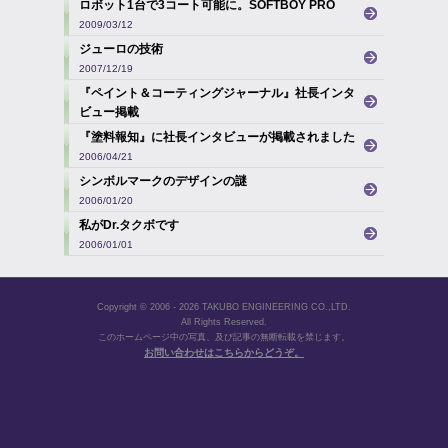
ロボット1台で3コート可能に。SOFTBOY PRO
2009/03/12
ジューロの技術
2007/12/19
『ペイント＆コーティングジャーナル』社長インタ
ビュー掲載
2006/04/28
『塗料報知』に社長インタビューが掲載されました
2006/04/21
シンボルマークのデザインの謎
2006/01/20
私がDr.タクボです
2006/01/01
Copyright © 2006 - 2026 TAKUBO ENGINEERING CO.,LTD.
All Rights Reserved.
このホームページ中の写真、及び記事の無断転載を禁じます。
お問い合わせはこちらからどうぞ。