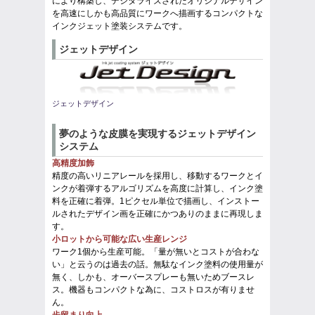
により構築し、デジタライズされたオリジナルデザイン
を高速にしかも高品質にワークへ描画するコンパクトな
インクジェット塗装システムです。
ジェットデザイン
ジェットデザイン
夢のような皮膜を実現するジェットデザイン
システム
高精度加飾
精度の高いリニアレールを採用し、移動するワークとイ
ンクが着弾するアルゴリズムを高度に計算し、インク塗
料を正確に着弾。1ピクセル単位で描画し、インストー
ルされたデザイン画を正確にかつありのままに再現しま
す。
小ロットから可能な広い生産レンジ
ワーク1個から生産可能。「量が無いとコストが合わな
い」と云うのは過去の話。無駄なインク塗料の使用量が
無く、しかも、オーバースプレーも無いためブースレ
ス。機器もコンパクトな為に、コストロスが有りませ
ん。