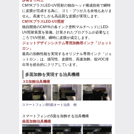
歩留まり向上
CMYKプラスLED-UV照射の独自ヘッド構成技術で瞬時
に皮膜が完成する為に、ゴミ・ブツが入る余地もありま
せん。高速でしかも高品質な皮膜が実現します。
CMYKプラスLED-UV照射
独自開発のCMYKの各インク塗料マルチヘッドにLED-
UV照射装置を装備。計算されたプログラムが必要なと
ころでUV照射。瞬時に皮膜が成立します。
ジェットデザインシステム専用加飾用インク「ジェット
ロン」
最高の加飾性能を実現するオリジナル専用インク「ジェ
ットロン」は、描写性、皮膜性、高速加飾、低VOC排
出等を総合的にクリアしています。
多面加飾を実現する治具機構
３D加飾治具機構
スマートフォン用5面オート治具 例
スマートフォンの5面を加飾する治具機構
曲面加飾治具機構