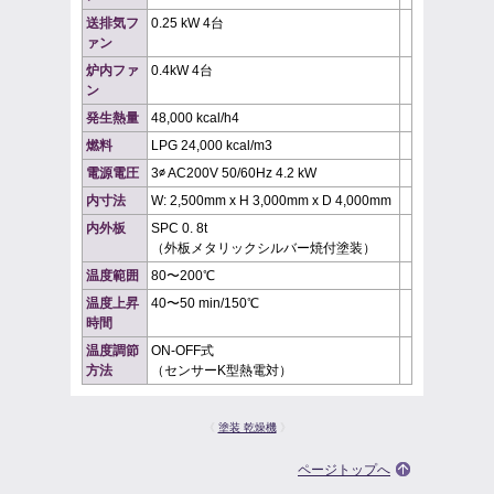
送排気フ
0.25 kW 4台
ァン
炉内ファ
0.4kW 4台
ン
発生熱量
48,000 kcal/h4
燃料
LPG 24,000 kcal/m3
電源電圧
3∅ AC200V 50/60Hz 4.2 kW
内寸法
W: 2,500mm x H 3,000mm x D 4,000mm
内外板
SPC 0. 8t
（外板メタリックシルバー焼付塗装）
温度範囲
80〜200℃
温度上昇
40〜50 min/150℃
時間
温度調節
ON-OFF式
方法
（センサーK型熱電対）
《
塗装 乾燥機
》
ページトップへ