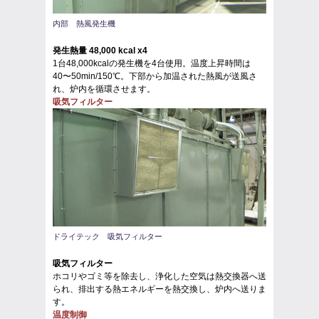
内部 熱風発生機
発生熱量 48,000 kcal x4
1台48,000kcalの発生機を4台使用。温度上昇時間は
40〜50min/150℃。下部から加温された熱風が送風さ
れ、炉内を循環させます。
吸気フィルター
ドライテック 吸気フィルター
吸気フィルター
ホコリやゴミ等を除去し、浄化した空気は熱交換器へ送
られ、排出する熱エネルギーを熱交換し、炉内へ送りま
す。
温度制御