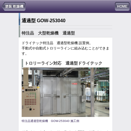
塗装 乾燥機
HOME
通過型 GOW-253040
特注品 大型乾燥機 通過型
ドライテック特注品 通過型乾燥機 設置例。
手動式や自動式トロリーラインに組み込むことができま
す。
トロリーライン対応 通過型ドライテック
特注品通過型乾燥機 GOW-253040 施工例