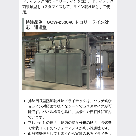
ドライテック内にトロリーラインを設計。ドライテック
前後扉型をカスタマイズして、ライン乾燥炉として使
用。
特注品例 GOW-253040 トロリーライン対
応 通過型
排熱回収型熱風乾燥炉ドライテックは、バッチ式か
らライン対応まで様々なシーンでカスタマイズが可
能です。パネル構造な為に、拡張性や自在性に富ん
でいます。
立ち上がりの速さ、炉内の温度分布の良さ、高燃費
で塗装コストのパフォーマンスが高い乾燥機です。
山形乾燥炉としても古くから実績のあるドライテッ