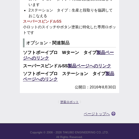
います
2ステーション タイプ：生産と段取りを協調して
おこなえる
スーパースピンドルSS
小ロットのスイッチやボタン塗装に特化した専用ロボッ
トです
オプション・関連製品
ソフトボーイプロ Wターン タイプ
製品ペー
ジへのリンク
スーパースピンドルSS
製品ページへのリンク
ソフトボーイプロ ステーション タイプ
製品
ページへのリンク
公開日：2016年8月30日
《
塗装ロボット
》
ページトップへ
Copyright © 2006 - 2026 TAKUBO ENGINEERING CO.,LTD.
All Rights Reserved.