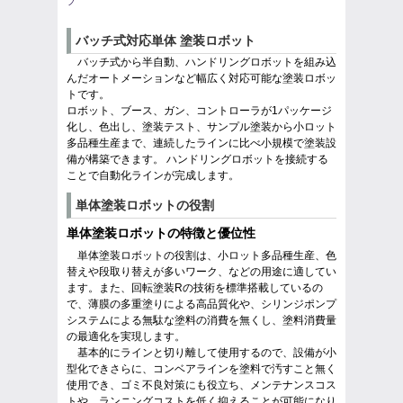
プ
バッチ式対応単体 塗装ロボット
バッチ式から半自動、ハンドリングロボットを組み込
んだオートメーションなど幅広く対応可能な塗装ロボッ
トです。
ロボット、ブース、ガン、コントローラが1パッケージ
化し、色出し、塗装テスト、サンプル塗装から小ロット
多品種生産まで、連続したラインに比べ小規模で塗装設
備が構築できます。 ハンドリングロボットを接続する
ことで自動化ラインが完成します。
単体塗装ロボットの役割
単体塗装ロボットの特徴と優位性
単体塗装ロボットの役割は、小ロット多品種生産、色
替えや段取り替えが多いワーク、などの用途に適してい
ます。また、回転塗装Rの技術を標準搭載しているの
で、薄膜の多重塗りによる高品質化や、シリンジポンプ
システムによる無駄な塗料の消費を無くし、塗料消費量
の最適化を実現します。
基本的にラインと切り離して使用するので、設備が小
型化できさらに、コンベアラインを塗料で汚すこと無く
使用でき、ゴミ不良対策にも役立ち、メンテナンスコス
トや、ランニングコストを低く抑えることが可能になり