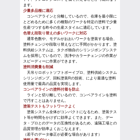
ます。
少量多品種に適応
コンベアラインと分離しているので、在庫を最小限に
とどめるために多くの種類のワークを特定の塗料で少量
生産づつする昨今の生産スタイルに適応しています。
色替え段取り替えの多いワークに対応
通常色数や、モデルがおおいワークを塗装する場合、
塗料チェンジや段取り替えなどに手間がかかります。塗
料供給システムは、タクボ独自のシリンジポンプシステ
ムを採用しているので、洗浄やカラーチェンジの作業が
スピーディーに作業ができます。
塗料消費量を削減
天吊りロボットソフトボーイプロ、塗料供給システム
シリンジポンプ、回転塗装Rの技術、により最適な塗料
使用量で最高の品質を実現します。
コンベアラインの塗料付着を防止
ラインと切り離しているので、コンベアラインを塗料
で汚すことはありません。
塗装テストもフットワークよく
塗装システム全体がコンパクトになるため、塗装テス
ト等が時間をかけずに効率よくできます。また、デー
タ・プロとのデータの互換性があるため、遠隔工場との
品質管理が効率よくおこなえます。
（若干のデータ修正が必要な場合があります）