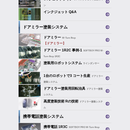
ン
ハードコートUV塗装機
インクジェット Q&A
ドアミラー塗装システム
ドアミラー
W-Turn 8top
【ドアミラー】
ドアミラー 1R2C 事例-1
SOFTBOY PRO W-
Turn 8top 1R2C
【ドアミラー1ロボット2コート】
塗装用ロボットシステム
ラインダンサー
1台のロボットで3 コート生産
ドアミラー
塗装システム
ドアミラー塗装用回転治具
ドアミラー塗装
システム
高度塗装技術 Rの技術
ドアミラー塗装システ
ム
携帯電話塗装システム
携帯電話 1R3C
SOFTBOY PRO W-Turn 6top