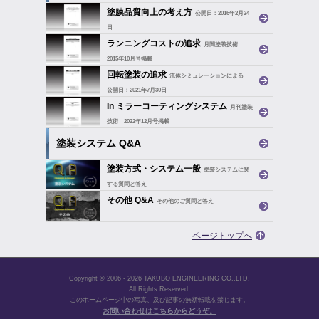
塗膜品質向上の考え方
公開日：2016年2月24
日
著者：技術開発部長 西川 俊博
ランニングコストの追求
月間塗装技術
2015年10月号掲載
著者：技術開発部長 西川 俊博
回転塗装の追求
流体シミュレーションによる
公開日：2021年7月30日
著者：技術開発部 小島 光
In ミラーコーティングシステム
月刊塗装
技術 2022年12月号掲載
著者：技術開発部シニアマネージャー
塗装システム Q&A
小島 光
塗装方式・システム一般
塗装システムに関
する質問と答え
その他 Q&A
その他のご質問と答え
ページトップへ
Copyright © 2006 - 2026 TAKUBO ENGINEERING CO.,LTD.
All Rights Reserved.
このホームページ中の写真、及び記事の無断転載を禁じます。
お問い合わせはこちらからどうぞ。