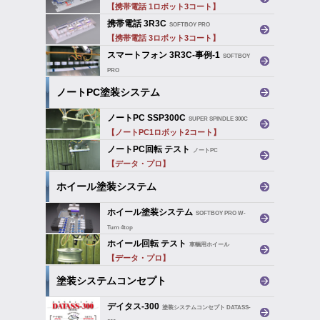
【携帯電話 1ロボット3コート】
携帯電話 3R3C
SOFTBOY PRO
【携帯電話 3ロボット3コート】
スマートフォン 3R3C-事例-1
SOFTBOY
PRO
【スマートフォン 3ロボット3コート】
ノートPC塗装システム
ノートPC SSP300C
SUPER SPINDLE 300C
【ノートPC1ロボット2コート】
ノートPC回転 テスト
ノートPC
【データ・プロ】
ホイール塗装システム
ホイール塗装システム
SOFTBOY PRO W-
Turn 4top
【車輛用ホイール】
ホイール回転 テスト
車輛用ホイール
【データ・プロ】
塗装システムコンセプト
デイタス-300
塗装システムコンセプト DATASS-