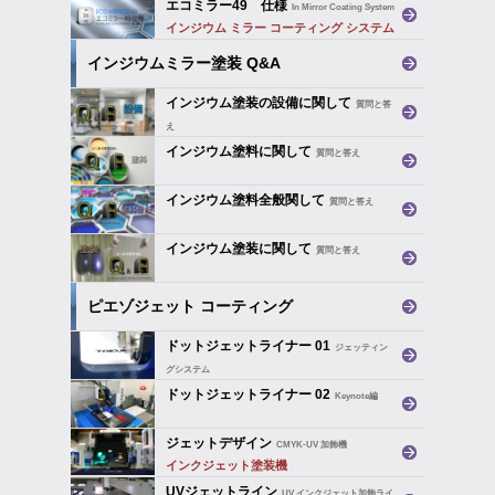
エコミラー49 仕様
In Mirror Coating System
インジウム ミラー コーティング システム
用塗料の仕様と試験結果
インジウムミラー塗装 Q&A
インジウム塗装の設備に関して
質問と答
え
インジウム塗料に関して
質問と答え
インジウム塗料全般関して
質問と答え
インジウム塗装に関して
質問と答え
ピエゾジェット コーティング
ドットジェットライナー 01
ジェッティン
グシステム
インクジェットの技術を塗装技術へ
ドットジェットライナー 02
Keynote編
ジェットデザイン
CMYK-UV 加飾機
インクジェット塗装機
UVジェットライン
UV インクジェット加飾ライ