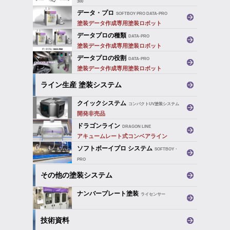
300
デジタル塗装システム
データ・プロ
SOFTBOY PRO DATA-PRO
塗装データ作成専用塗装ロボット
データプロの種類
DATA-PRO
塗装データ作成専用塗装ロボット
データプロの役割
DATA-PRO
塗装データ作成専用塗装ロボット
ライン生産 塗装システム
クイックシステム
コンパクトUV塗装システム
開発非売品
ドラゴンライン
DRAGON LINE
アキュームレート式コンベアライン
ソフトボーイプロ システム
SOFTBOY・
PRO
SOFTBOY PRO coating system
その他の塗装システム
ナンバープレート塗装
ライセンサー
技術資料