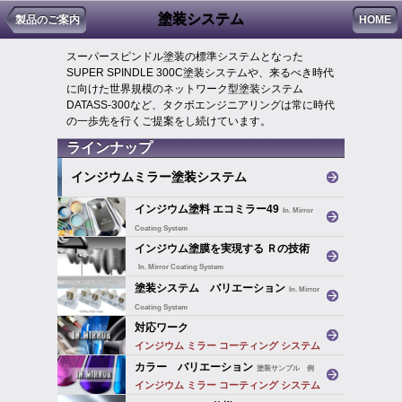
塗装システム
製品のご案内
HOME
スーパースピンドル塗装の標準システムとなった
SUPER SPINDLE 300C塗装システムや、来るべき時代
に向けた世界規模のネットワーク型塗装システム
DATASS-300など、タクボエンジニアリングは常に時代
の一歩先を行くご提案をし続けています。
ラインナップ
インジウムミラー塗装システム
インジウム塗料 エコミラー49
In. Mirror
Coating System
インジウム ミラー コーティング システム
インジウム塗膜を実現する Ｒの技術
用塗料
In. Mirror Coating System
インジウム ミラー コーティング システム
塗装システム バリエーション
In. Mirror
Coating System
インジウム ミラー コーティング システム
対応ワーク
インジウム ミラー コーティング システム
カラー バリエーション
塗装サンプル 例
インジウム ミラー コーティング システム