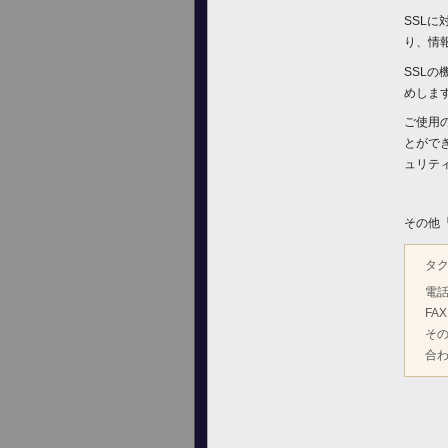
SSL
り、情
SSL
めしま
ご使用
とがで
ュリテ
その他
タ
電話：
FAX
そ
合