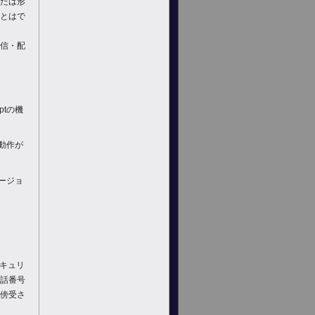
たは形
とはで
信・配
ptの機
の動作が
バージョ
キュリ
話番号
傍受さ