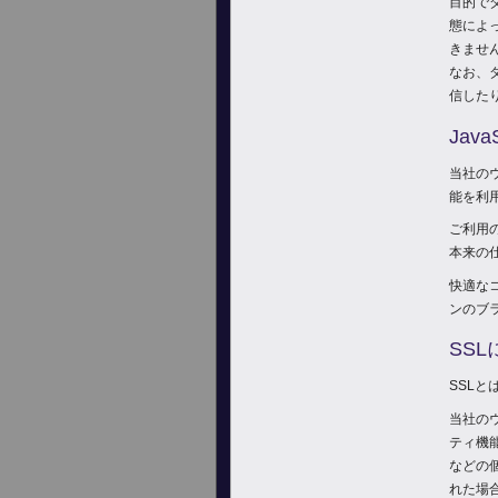
目的で
態によ
きませ
なお、
信した
Jav
当社のウ
能を利
ご利用の
本来の
快適なコ
ンのブ
SS
SSL
当社の
ティ機
などの
れた場