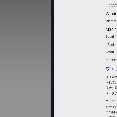
下記の
Wind
Interne
Macin
Safari 
iPa
Safar
※ 一部
ウェ
タクボ
されて
作者に
ベース
ウェブ
をディ
中の個