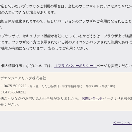
に対応していないブラウザをご利用の場合は、当社のウェブサイトにアクセスできなか
報の入力ができない場合があります。
の機能自体が強化されますので、新しいバージョンのブラウザをご利用になられること
す。
のブラウザで、セキュリティ機能が有効になっているかどうかは、ブラウザ上で確認
きます。ブラウザの下方に表示されている鍵のアイコンがロックされた状態であれば
ィ機能が有効になっています。 安心してご利用ください。
「個人情報保護」などについては、
［プライバシーポリシー］
ページを参照ください
クボエンジニアリング株式会社
0475-50-0211
（月〜金 ただし祝祭日・年末年始を除く 午前9:00 〜午後5:00）
：0475-50-0231
の他ご不明な点やお問い合わせ事項がありましたら、
お問い合わせ
ページより直接お
わせください。
ページトッ