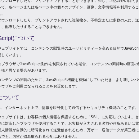
ダウンロードしたり、プリントアウトすることができます。但し、上記以外の目的ま
って、各ページまたは各ページ中の個々のデザイン、画像、文字情報等を利用するこ
ん。
ダウンロードしたり、プリントアウトされた複製物を、不特定または多数の人に、送
り、配布したりすることはできません。
aScriptについて
ェブサイトでは、コンテンツの閲覧時のユーザビリティーを高める目的でJavaScri
用しています。
ブラウザでJavaScriptの動作を制限されている場合、コンテンツの閲覧時の画面
仕様と異なる場合があります。
ンテンツの閲覧のために、JavaScriptの機能を有効にしていただき、より新しい
ラウザをご利用になられることをお奨めします。
Lについて
とは、インターネット上で、情報を暗号化して通信するセキュリティ機能のことです。
ウェブサイトは、お客様の個人情報を保護するために「SSL」に対応しています。セ
能に対応したブラウザを使用することで、お客様が入力される名前や住所あるいは電
個人情報が自動的に暗号化されて送受信されるため、万が一、送信データが第三者に
合でも、内容が盗み取られる心配はありません。