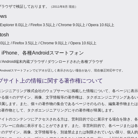
ブラウザで検証しております。
（2011年8月 現在）
ows
t Explorer 8.0以上 / Firefox 3.5以上 / Chrome 9.0以上 / Opera 10.6以上
tosh
4.0以上 / Firefox 3.5以上 / Chrome 9.0以上 / Opera 10.6以上
d、iPhone、各種Androidスマートフォン
i 5 / Android端末内蔵ブラウザ / ダウンロードされた各種ブラウザ
のAndroidスマートフォンでビデオが正しく表示されない場合があり、現在修正対応中です。
ブサイト上の情報に関する著作権について
エンジニアリング株式会社のウェブサーバに掲載した情報について、各ページに表示
いる個々のデザイン、画像、文字情報等の著作権は、タクボエンジニアリングあるい
帰属します。また、個々の著作物の集合であるページそのものも、編集著作物または
の著作物として、タクボエンジニアリングにその著作権が帰属します。
サイトのコンテンツにアクセスされる方は、営利目的で公に展示する場合を除き、各
スプレーに自由に表示することができます。また、非営利目的で、各ページまたは各
々のデザイン、画像、文字情報等を、別途禁止または制限されていない限り、個人的