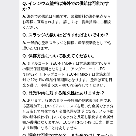
Q.
インジウム塗料は海外での供給は可能です
か？
A.
海外での供給は可能です。武蔵塗料の海外拠点から
お客様に直送されます。 詳しくは、営業担当にご相談
ください。
Q.
スラッジの扱いはどうすればよいですか？
A.
一般的な塗料スラッジと同様に産業廃棄物として処
理いただけます。
Q.
保存方法について教えてください。
A.
ミドルコート（EC-NTM59-）は常温未開封で6か月
の製品保証期間となります。 アンダーコート（EC-
NTM82-）とトップコート（EC-NTM62-）は常温未開
封で 12か月の製品保証期間となります。 塗料は直射日
光を避け、冷暗所(-20～40℃)で保存してください。
Q.
日光や雨に対する耐久性はありますか？
A.
あります。従来のミラー外観層の乾式表面処理であ
る蒸着加工においてアルミ、スズを用いた金属では水分
と反応して酸化すると金属色調が透明になる。メッキ塗
装の錯体銀仕様においても水分と反応し酸化する金属外
観が透明になりますが、ECO MIRROR 49は日光、雨に
より透明になることはありません。
Q.
調色は可能ですか？ また色のバリエーショ