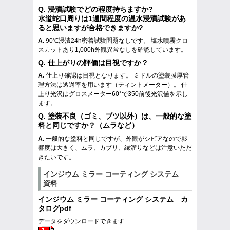
Q.
浸漬試験でどの程度持ちますか?
水道蛇口周りは1週間程度の温水浸漬試験があ
ると思いますが合格できますか?
A.
90℃浸漬24h密着試験問題なしです。 塩水噴霧クロ
スカットあり1,000h外観異常なしを確認しています。
Q.
仕上がりの評価は目視ですか？
A.
仕上り確認は目視となります。 ミドルの塗装膜厚管
理方法は透過率を用います（ティントメーター）。 仕
上り光沢はグロスメーター60°で350前後光沢値を示し
ます。
Q.
塗装不良（ゴミ、ブツ以外）は、一般的な塗
料と同じですか？（ムラなど）
A.
一般的な塗料と同じですが、外観がシビアなので影
響度は大きく、ムラ、カブリ、縁溜りなどは注意いただ
きたいです。
インジウム ミラー コーティング システム
資料
インジウム ミラー コーティング システム カ
タログpdf
データをダウンロードできます