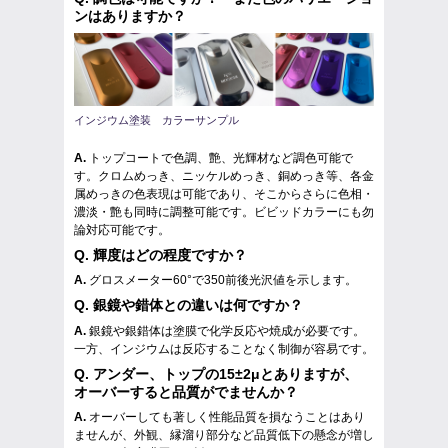
ンはありますか？
インジウム塗装 カラーサンプル
A.
トップコートで色調、艶、光輝材など調色可能で
す。クロムめっき、ニッケルめっき、銅めっき等、各金
属めっきの色表現は可能であり、そこからさらに色相・
濃淡・艶も同時に調整可能です。ビビッドカラーにも勿
論対応可能です。
Q.
輝度はどの程度ですか？
A.
グロスメーター60°で350前後光沢値を示します。
Q.
銀鏡や錯体との違いは何ですか？
A.
銀鏡や銀錯体は塗膜で化学反応や焼成が必要です。
一方、インジウムは反応することなく制御が容易です。
Q.
アンダー、トップの15±2μとありますが、
オーバーすると品質がでませんか？
A.
オーバーしても著しく性能品質を損なうことはあり
ませんが、外観、縁溜り部分など品質低下の懸念が増し