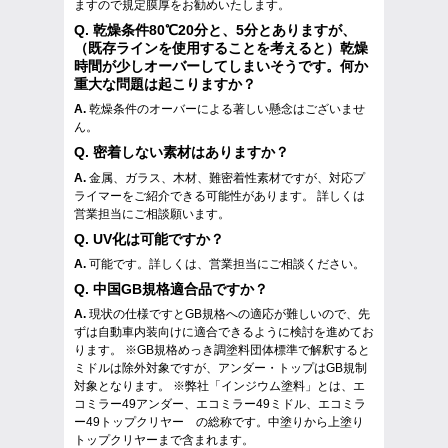
ますので規定膜厚をお勧めいたします。
Q.
乾燥条件80℃20分と、5分とありますが、
（既存ラインを使用することを考えると）乾燥
時間が少しオーバーしてしまいそうです。何か
重大な問題は起こりますか？
A.
乾燥条件のオーバーによる著しい懸念はございませ
ん。
Q.
密着しない素材はありますか？
A.
金属、ガラス、木材、難密着性素材ですが、対応プ
ライマーをご紹介できる可能性があります。 詳しくは
営業担当にご相談願います。
Q.
UV化は可能ですか？
A.
可能です。詳しくは、営業担当にご相談ください。
Q.
中国GB規格適合品ですか？
A.
現状の仕様ですとGB規格への適応が難しいので、先
ずは自動車内装向けに適合できるように検討を進めてお
ります。 ※GB規格めっき調塗料団体標準で解釈すると
ミドルは除外対象ですが、アンダー・トップはGB規制
対象となります。 ※弊社「インジウム塗料」とは、エ
コミラー49アンダー、エコミラー49ミドル、エコミラ
ー49トップクリヤー の総称です。中塗りから上塗り
トップクリヤーまで含まれます。