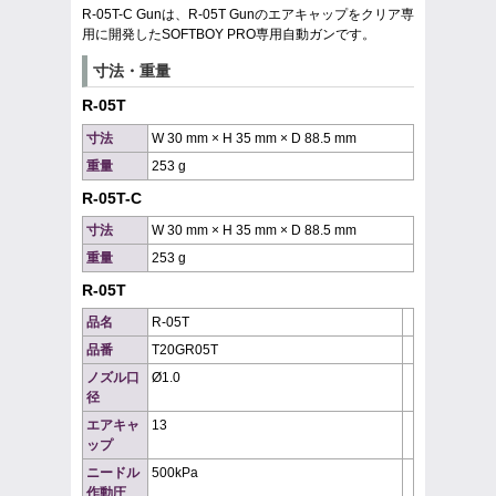
R-05T-C Gunは、R-05T Gunのエアキャップをクリア専
用に開発したSOFTBOY PRO専用自動ガンです。
寸法・重量
R-05T
寸法
W 30 mm × H 35 mm × D 88.5 mm
重量
253 g
R-05T-C
寸法
W 30 mm × H 35 mm × D 88.5 mm
重量
253 g
R-05T
品名
R-05T
品番
T20GR05T
ノズル口
Ø1.0
径
エアキャ
13
ップ
ニードル
500kPa
作動圧