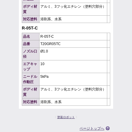
ボディ材
アルミ、3フッ化エチレン（塗料穴部分）
質
対応塗料
溶剤系、水系
R-05T-C
品名
R-05T-C
品番
T20GR05TC
ノズル口
Ø1.0
径
エアキャ
10
ップ
ニードル
5kPa
作動圧
ボディ材
アルミ、3フッ化エチレン（塗料穴部分）
質
対応塗料
溶剤系、水系
《
塗装ロボット
》
ページトップへ