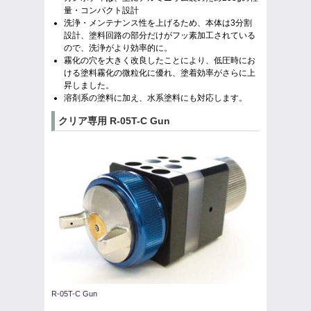
量・コンパクト設計
洗浄・メンテナンス性を上げるため、本体は3分割
設計、塗料回路の部分だけがフッ素加工されている
ので、洗浄がより効率的に。
霧化の穴を大きく改良したことにより、低圧時にお
ける塗料霧化の微粒化に優れ、塗着効率がさらに上
昇しました。
溶剤系の塗料に加え、水系塗料にも対応します。
クリア専用 R-05T-C Gun
R-05T-C Gun