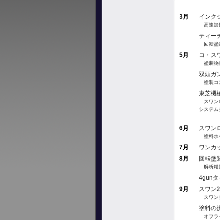
3月
インク
高速加飾
ティー
回転塗装
5月
コ・スワ
塗装物
双頭ガ
塗装コス
東芝機
スワンロ
システム
6月
スワン
塗料ホー
7月
ワンカ
8月
回転塗
解析精度
4gu
9月
スワン2
スワンシ
塗料の
オフライ