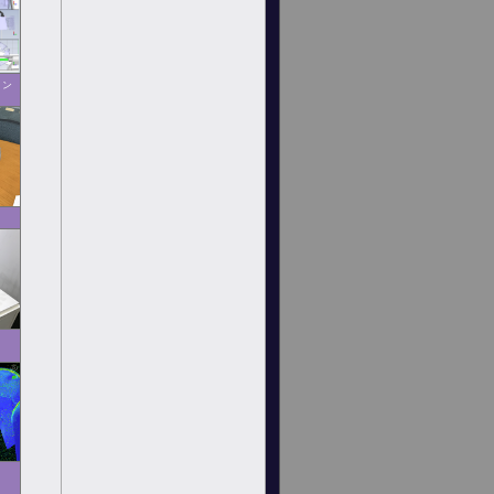
ョン
ト
ト