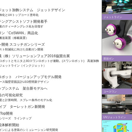
ジェット加飾システム ジェットデザイン
化とUVトップコート塗布化
ジェットライン
チングアシストソフト開発着手
のティーチングレス化を目指す
ン「CoSWAN」商品化
搬送装置（移載装置）
ン開発 スコッチガンシリーズ
ト削減化に向けた自動ガン開発
械（株）ソリューションフェア2016協賛出展
双頭ガン
ボットとモニタ上3Dスワンロボットが連動。(スワンロボット) 高速加飾
ジェットライン（インクジェット）
ロボット バージョンアップモデル開発
ス隔壁背面設計LED照明新デザイン
ップシステム 架台新モデルへ
コースワン
装の可視化研究
と計算時間、スプレー条件のモデル化
nタイプ ターレットガン新開発
Top開発
UVジェットライン
リーズ ラインナップ
流体解析開始
ンによる塗装のシミュレーション研究開発