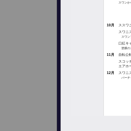
スワンか
10月
ススワ
スワニ
スワン
口紅キ
塗膜の
11月
自転公
スコッ
エアホ
12月
スワニ
バーチ