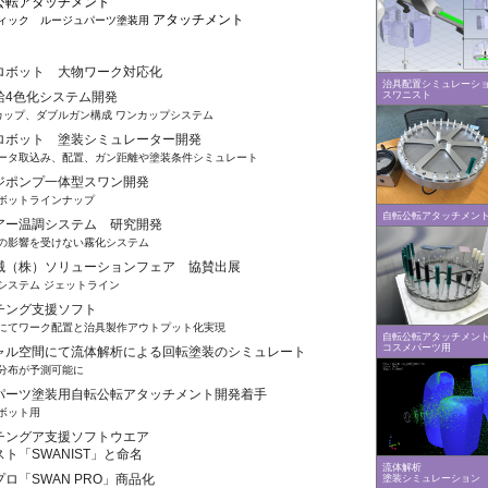
転公転アタッチメント
アタッチメント
ィック ルージュパーツ塗装用
ロボット 大物ワーク対応化
治具配置シミュレーシ
スワニスト
給4色化システム開発
カップ、ダブルガン構成 ワンカップシステム
ロボット 塗装シミュレーター開発
ータ取込み、配置、ガン距離や塗装条件シミュレート
ジポンプ一体型スワン開発
ボットラインナップ
自転公転アタッチメン
アー温調システム 研究開発
の影響を受けない霧化システム
械（株）ソリューションフェア 協賛出展
システム ジェットライン
チング支援ソフト
にてワーク配置と治具製作アウトプット化実現
自転公転アタッチメン
コスメパーツ用
ャル空間にて流体解析による回転塗装のシミュレート
分布が予測可能に
パーツ塗装用自転公転アタッチメント開発着手
ボット用
チングア支援ソフトウエア
ト「SWANIST」と命名
流体解析
ロ「SWAN PRO」商品化
塗装シミュレーション