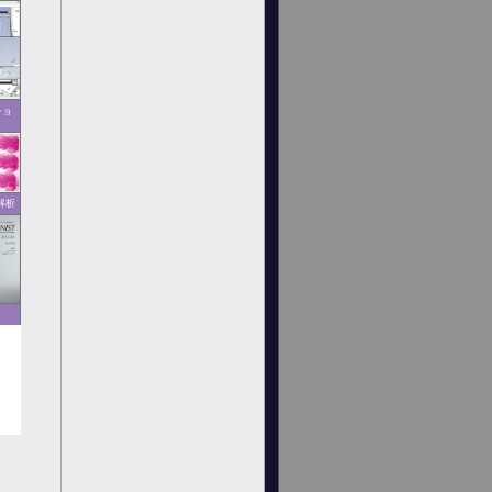
ショ
解析