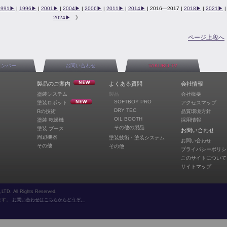
1991▶︎
|
1996▶︎
|
2001▶︎
|
2004▶︎
|
2006▶︎
|
2011▶︎
|
2014▶︎
| 2016—2017 |
2018▶︎
|
2021▶︎
|
2024▶︎
》
ページ上段へ
メンバー
お問い合わせ
TAKUBO-TV
製品のご案内
よくある質問
会社情報
塗装システム
製品
会社概要
SOFTBOY PRO
塗装ロボット
アクセスマップ
DRY TEC
Rの技術
品質環境方針
OIL BOOTH
塗装 乾燥機
採用情報
その他の製品
塗装 ブース
お問い合わせ
周辺機器
塗装技術・塗装システム
お問い合わせ
その他
その他
プライバシーポリシ
このサイトについて
サイトマップ
TD. All Rights Reserved.
ます。
お問い合わせはこちらからどうぞ。