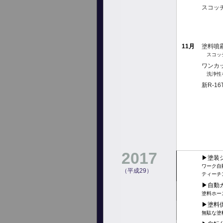
スコッ
11月
塗料噴
スコッチ
ワンカ
洗浄性
新R-
2017
▶︎塗
ワーク自
（平成29）
ティーチ
▶︎自
塗料ホー
▶︎塗
無駄な塗