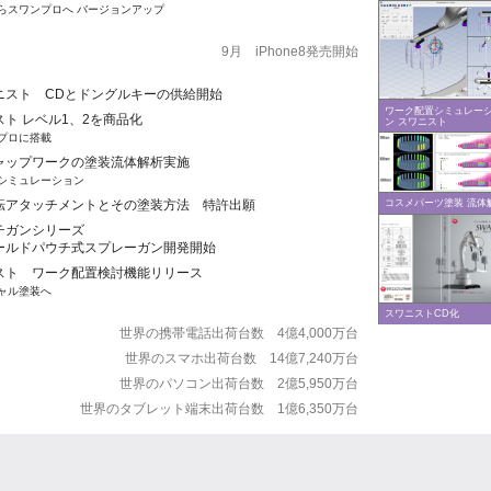
らスワンプロへ バージョンアップ
9月 iPhone8発売開始
ニスト CDとドングルキーの供給開始
ワーク配置シミュレー
スト レベル1、2を商品化
ン スワニスト
プロに搭載
ャップワークの塗装流体解析実施
シミュレーション
転アタッチメントとその塗装方法 特許出願
コスメパーツ塗装 流体
チガンシリーズ
ールドパウチ式スプレーガン開発開始
スト ワーク配置検討機能リリース
ャル塗装へ
スワニストCD化
世界の携帯電話出荷台数 4億4,000万台
世界のスマホ出荷台数 14億7,240万台
世界のパソコン出荷台数 2億5,950万台
世界のタブレット端末出荷台数 1億6,350万台