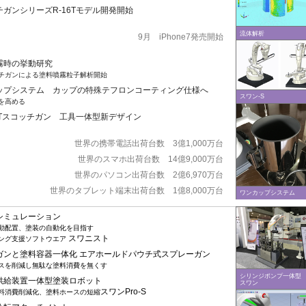
チガンシリーズR-16Tモデル開発開始
流体解析
9月 iPhone7発売開始
霧時の挙動研究
ガンによる塗料噴霧粒子解析開始
ップシステム カップの特殊テフロンコーティング仕様へ
スワン-S
を高める
16Tスコッチガン 工具一体型新デザイン
世界の携帯電話出荷台数 3億1,000万台
世界のスマホ出荷台数 14億9,000万台
世界のパソコン出荷台数 2億6,970万台
世界のタブレット端末出荷台数 1億8,000万台
ワンカップシステム
装シミュレーション
動配置、塗装の自動化を目指す
スワニスト
ング支援ソフトウエア
動ガンと塗料容器一体化 エアホールドパウチ式スプレーガン
スを削減し無駄な塗料消費を無くす
シリンジポンプ一体型
料供給装置一体型塗装ロボット
スワン
スワンPro-S
料消費削減化、塗料ホースの短縮