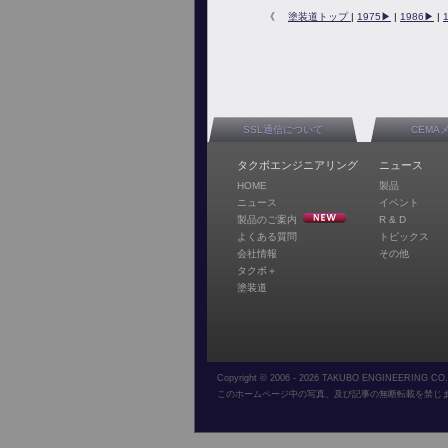
《
塗装道トップ
|
1975▶︎
|
1986▶︎
|
SSL通信について
CEMA
タクボエンジニアリング
ニュース
HOME
製品
ニュース
イベント
製品のご案内
R & D
よくある質問
トピックス
会社情報
その他
タクボ＋
塗装道
Copyright © 2006 - 2026 TAKUBO ENGINEERING CO.,L
このホームページ中の写真、及び記事の無断転載を禁じ