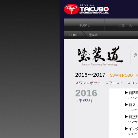
HOME
塗装道
タ
2016〜2017
SWAN ROBOT
スワンロボット、スワニスト、スコッ
2016
▶︎新
スワン
（平成28）
▶︎新
スコッチ
▶︎新
ワンカ
▶︎イ
ジェット