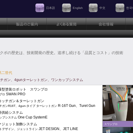
日本語
English
中文
한국
クボの歴史は、技術開発の歴史。追求し続ける「品質とコスト」の技術
 第二世代
チガン、4gunターレットガン、ワンカップシステム
防爆型塗装ロボット スワンプロ
SWAN PRO
プロ
スコッチガン＆ターレットガン
R-16T Gun、Turet Gun
ガンR16T、4gun-タイプ ターレットガン
塗料供給システム
One Cup SystemE
ップシステム
ンクジェット加飾システム
スワンプロ
JET DESIGN、JET LINE
デザイン、ジェットライン