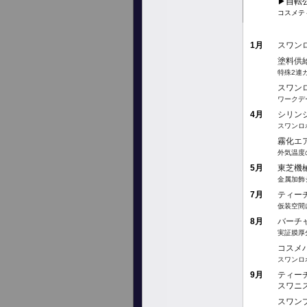
▶︎自
コスメテ
1月
スワン
塗料供
特殊2連
スワン
ワークデ
4月
シリン
スワンロ
霧化エ
外気温度
5月
東芝機
金属加飾
7月
ティー
仮装空間
8月
バーチ
実証膜厚
コスメ
スワンロ
9月
ティー
スワニス
スワンプ