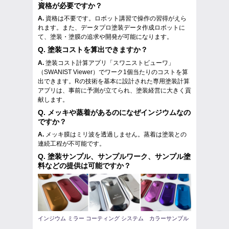
資格が必要ですか？
A.
資格は不要です。ロボット講習で操作の習得がえら
れます。また、データプロ塗装データ作成ロボットに
て、塗装・塗膜の追求や開発が可能になります。
Q.
塗装コストを算出できますか？
A.
塗装コスト計算アプリ「スワニストビューワ」
（SWANIST Viewer）でワーク1個当たりのコストを算
出できます。Rの技術を基本に設計された専用塗装計算
アプリは、事前に予測が立てられ、塗装経営に大きく貢
献します。
Q.
メッキや蒸着があるのになぜインジウムなの
ですか？
A.
メッキ膜はミリ波を透過しません。蒸着は塗装との
連続工程が不可能です。
Q.
塗装サンプル、サンプルワーク、サンプル塗
料などの提供は可能ですか？
インジウム ミラー コーティング システム カラーサンプル