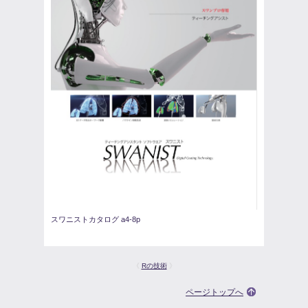
スワニストカタログ a4-8p
《
Rの技術
》
ページトップへ