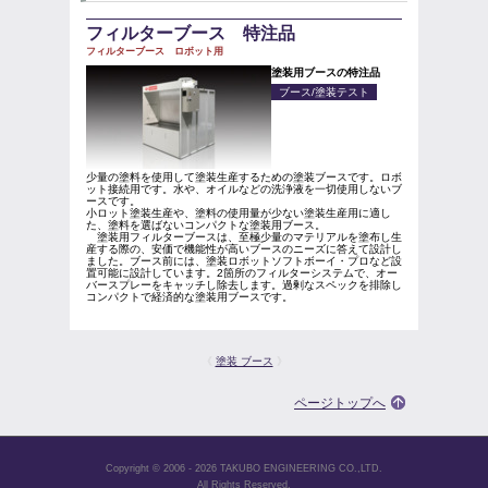
フィルターブース 特注品
フィルターブース ロボット用
塗装用ブースの特注品
ブース/塗装テスト
少量の塗料を使用して塗装生産するための塗装ブースです。ロボ
ット接続用です。水や、オイルなどの洗浄液を一切使用しないブ
ースです。
小ロット塗装生産や、塗料の使用量が少ない塗装生産用に適し
た、塗料を選ばないコンパクトな塗装用ブース。
塗装用フィルターブースは、至極少量のマテリアルを塗布し生
産する際の、安価で機能性が高いブースのニーズに答えて設計し
ました。ブース前には、塗装ロボットソフトボーイ・プロなど設
置可能に設計しています。2箇所のフィルターシステムで、オー
バースプレーをキャッチし除去します。過剰なスペックを排除し
コンパクトで経済的な塗装用ブースです。
《
塗装 ブース
》
ページトップへ
Copyright © 2006 - 2026 TAKUBO ENGINEERING CO.,LTD.
All Rights Reserved.