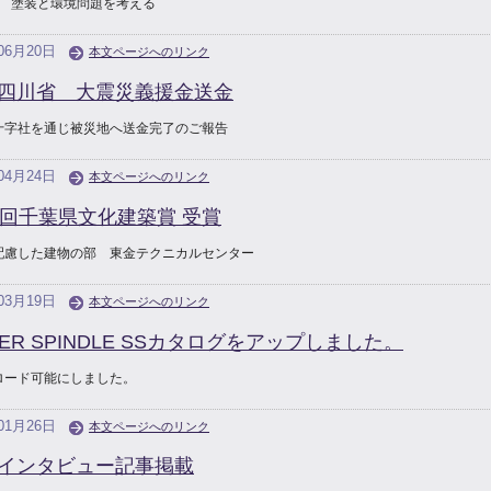
12 塗装と環境問題を考える
06月20日
本文ページへのリンク
四川省 大震災義援金送金
十字社を通じ被災地へ送金完了のご報告
04月24日
本文ページへのリンク
4回千葉県文化建築賞 受賞
配慮した建物の部 東金テクニカルセンター
03月19日
本文ページへのリンク
PER SPINDLE SSカタログをアップしました。
ロード可能にしました。
01月26日
本文ページへのリンク
インタビュー記事掲載