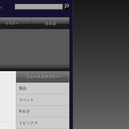
어
ニュースカテゴリー
製品
イベント
R & D
トピックス