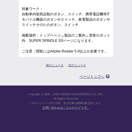
対象ワーク：
自動車内装部品類のボタン、スイッチ、携帯電話機等IT
モバイル機器のボタンやスイッチ、家電製品のボタンや
スイッチそのたのボタン、スイッチ
掲載場所：トップページ→製品のご案内→塗装ロボット
内 SUPER SPINDLE SSページになります。
ご注意：閲覧にはAdobe Reader 5.0以上が必要です。
前のニュース
｜
次のニュース
ページトップへ
Copyright © 2006 - 2026 TAKUBO ENGINEERING CO.,LTD.
All Rights Reserved.
このホームページ中の写真、及び記事の無断転載を禁じます。
お問い合わせはこちらからどうぞ。