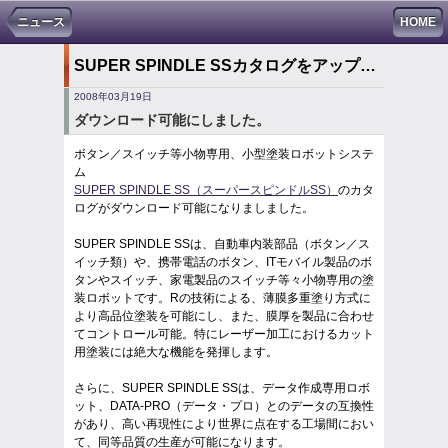
ニュース
HOME
SUPER SPINDLE SSカタログをアップしました。
2008年03月19日
ダウンロード可能にしました。
ボタン／スイッチ等小物専用、小型塗装ロボットシステ
ム
SUPER SPINDLE SS（スーパースピンドルSS）
のカタ
ログがダウンロード可能になりましました。
SUPER SPINDLE SSは、自動車内装部品（ボタン／ス
イッチ類）や、携帯電話のボタン、ITモバイル製品のボ
タンやスイッチ、家電製品のスイッチ等々小物専用の塗
装ロボットです。Rの技術による、薄膜多重塗り方式に
より高品位塗装を可能にし、また、膜厚を製品に合わせ
てコントロール可能。特にレーザー加工におけるカット
用塗装には絶大な機能を発揮します。
さらに、SUPER SPINDLE SSは、データ作成専用ロボ
ット、DATA-PRO（データ・プロ）とのデータの互換性
があり、高い再現性により世界に点在する工場間におい
て、同等品質の生産が可能になります。