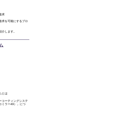
追求
追求を可能にするプロ
紹介します。
ム
ムとは
ーコーティングシステ
エコミラー49）」につ