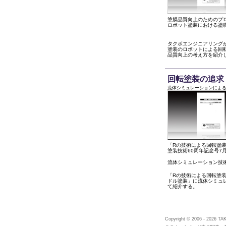
塗膜品質向上のためのプ
ロボット塗装における塗
タクボエンジニアリング
塗装のロボットによる回
品質向上の考え方を紹介
回転塗装の追求
流体シミュレーションによる 
「Rの技術による回転塗
塗装技術60周年記念号7
流体シミュレーション技
「Rの技術による回転塗
ドル塗装」に流体シミュ
て紹介する。
Copyright © 2006 - 2026 T