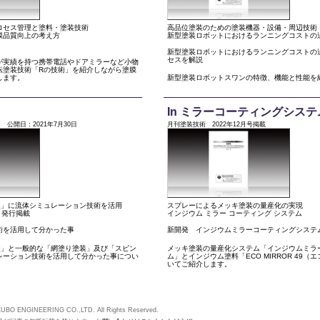
ロセス管理と塗料・塗装技術
高品位塗装のための塗装機器・設備・周辺技術
膜品質向上の考え方
新型塗装ロボットにおけるランニングコストの
新型塗装ロボットにおけるランニングコストの
セスを解説
が実績を持つ携帯電話やドアミラーなど小物
転塗装技術「Rの技術」を紹介しながら塗膜
します。
新型塗装ロボットスワンの特徴、機能と性能を
In ミラーコーティングシステ
公開日：2021年7月30日
月刊塗装技術 2022年12月号掲載
装」に流体シミュレーション技術を活用
スプレーによるメッキ塗装の量産化の実現
月発行掲載
インジウム ミラー コーティング システム
術を活用して分かった事
新開発 インジウムミラーコーティングシステ
装」と一般的な「網塗り塗装」及び「スピン
メッキ塗装の量産化システム「インジウムミラ
レーション技術を活用して分かった事につい
ム」とインジウム塗料「ECO MIRROR 49（
いてご紹介します。
AKUBO ENGINEERING CO.,LTD. All Rights Reserved.