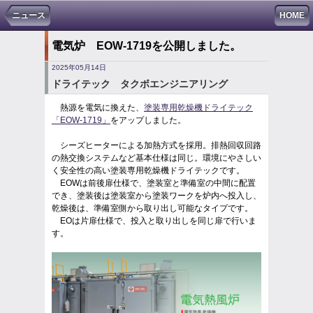
ニュース
HOME
電気炉 EOW-1719を公開しました。
2025年05月14日
ドライテック タクボエンジニアリング
熱源を電気に換えた、
塗装専用乾燥機ドライテック
「EOW-1719」
をアップしました。
シーズヒーターによる加熱方式を採用。排熱回収回路
の熱交換システムなど基本仕様は同じ。環境にやさしい
く安全性の高い塗装専用乾燥機ドライテックです。
EOWは前後扉仕様で、塗装室と準備室の中間に配置
でき、塗装後は塗装室から塗装ワークを炉内へ投入し、
乾燥後は、準備室側から取り出し可能なタイプです。
EOは片扉仕様で、投入と取り出しを同じ扉で行いま
す。