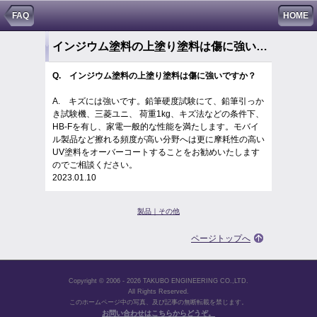
FAQ
HOME
インジウム塗料の上塗り塗料は傷に強いですか？
Q. インジウム塗料の上塗り塗料は傷に強いですか？
A. キズには強いです。鉛筆硬度試験にて、鉛筆引っか
き試験機、三菱ユニ、 荷重1kg、キズ法などの条件下、
HB-Fを有し、家電一般的な性能を満たします。モバイ
ル製品など擦れる頻度が高い分野へは更に摩耗性の高い
UV塗料をオーバーコートすることをお勧めいたします
のでご相談ください。
2023.01.10
製品｜その他
ページトップへ
Copyright © 2006 - 2026 TAKUBO ENGINEERING CO.,LTD.
All Rights Reserved.
このホームページ中の写真、及び記事の無断転載を禁じます。
お問い合わせはこちらからどうぞ。