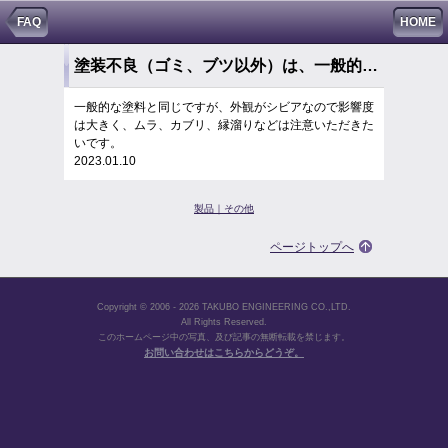
FAQ
HOME
塗装不良（ゴミ、ブツ以外）は、一般的な塗料と同じですか？（ムラなど）
一般的な塗料と同じですが、外観がシビアなので影響度
は大きく、ムラ、カブリ、縁溜りなどは注意いただきた
いです。
2023.01.10
製品｜その他
ページトップへ
Copyright © 2006 - 2026 TAKUBO ENGINEERING CO.,LTD.
All Rights Reserved.
このホームページ中の写真、及び記事の無断転載を禁じます。
お問い合わせはこちらからどうぞ。