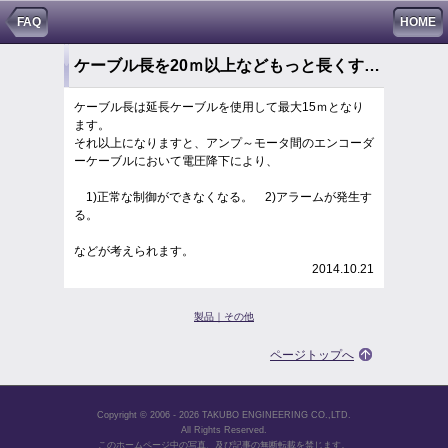
FAQ
HOME
ケーブル長を20ｍ以上などもっと長くすることは可能ですか？ （防爆モータ）
ケーブル長は延長ケーブルを使用して最大15ｍとなり
ます。
それ以上になりますと、アンプ～モータ間のエンコーダ
ーケーブルにおいて電圧降下により、
1)正常な制御ができなくなる。 2)アラームが発生す
る。
などが考えられます。
2014.10.21
製品｜その他
ページトップへ
Copyright © 2006 - 2026 TAKUBO ENGINEERING CO.,LTD.
All Rights Reserved.
このホームページ中の写真、及び記事の無断転載を禁じます。