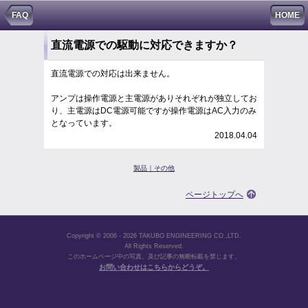
FAQ
HOME
直流電源での駆動に対応できますか？
（防爆モータ）
直流電源での対応は出来ません。
アンプは操作電源と主電源がありそれぞれが独立してお
り、主電源はDC電源可能ですが操作電源はAC入力のみ
となっています。
2018.04.04
製品｜その他
ページトップへ
Copyright © 2006 - 2026 TAKUBO ENGINEERING CO.,LTD.
All Rights Reserved.
このホームページ中の写真、及び記事の無断転載を禁じます。
お問い合わせはこちらからどうぞ。