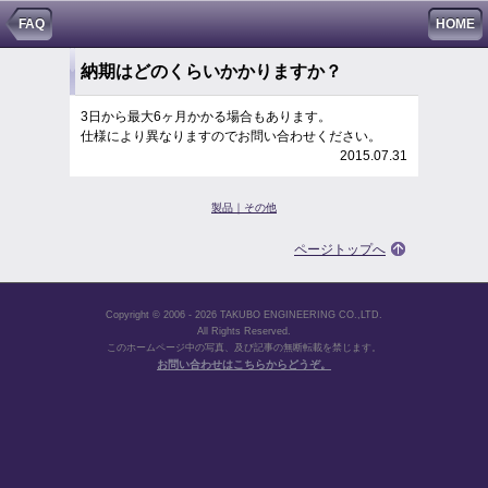
FAQ
HOME
納期はどのくらいかかりますか？
（防爆モータ）
3日から最大6ヶ月かかる場合もあります。
仕様により異なりますのでお問い合わせください。
2015.07.31
製品｜その他
ページトップへ
Copyright © 2006 - 2026 TAKUBO ENGINEERING CO.,LTD.
All Rights Reserved.
このホームページ中の写真、及び記事の無断転載を禁じます。
お問い合わせはこちらからどうぞ。