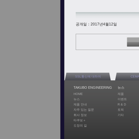
공개일：2017년4월12일
SSL통신에 대하여
CEM
TAKUBO ENGINEERING
뉴스
HOME
제품
뉴스
이벤트
제품 안내
R & D
자주 있는 질문
토픽
회사 정보
기타
타쿠보＋
도장의 길