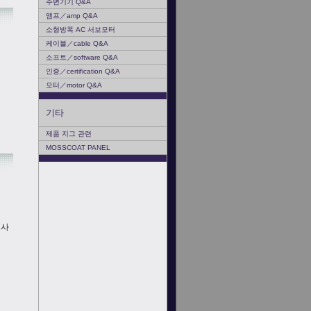
주변기기 Q&A
앰프／amp Q&A
소형방폭 AC 서보모터
케이블／cable Q&A
소프트／software Q&A
인증／certification Q&A
모터／motor Q&A
기타
제품 지그 관련
MOSSCOAT PANEL
조사