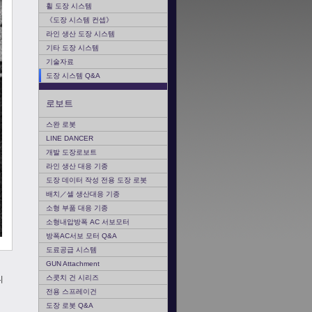
휠 도장 시스템
《도장 시스템 컨셉》
라인 생산 도장 시스템
기타 도장 시스템
기술자료
도장 시스템 Q&A
로보트
스완 로봇
LINE DANCER
개발 도장로보트
라인 생산 대응 기종
도장 데이터 작성 전용 도장 로봇
배치／셀 생산대응 기종
소형 부품 대응 기종
소형내압방폭 AC 서보모터
방폭AC서보 모터 Q&A
도료공급 시스템
GUN Attachment
스콧치 건 시리즈
니
전용 스프레이건
도장 로봇 Q&A