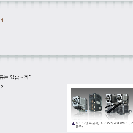
의.
류는 있습니까?
까?
모터와 앰프(왼쪽), 600 W와 200 W모터( 
른쪽).