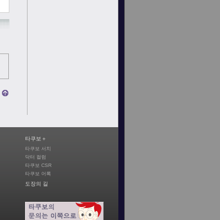
타쿠보＋
타쿠보 서치
닥터 컬럼
타쿠보 CSR
타쿠보 어록
도장의 길