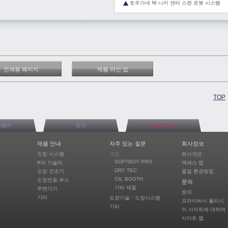
토우가네 텍 니카 센터 스완 로봇 시스템
인쇄용 페이지
제품 라인 업
TOP
A맴버
문의
TAKUBO-TV
제품 안내
자주 있는 질문
회사정보
도장 시스템
제품
회사개요
SOFTBOY PRO
R의 기술의
액세스 맵
DRY TEC
도장 건조기
품질 환경방침
OIL BOOTH
도장전용 부스
문의
기타 제품
주변기기
문의
기타
도장기술・도장시스템
프라이버시 폴리시
기타
이 사이트에 대하여
사이트 맵