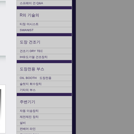
스프레이 건 Q&A
R의 기술의
티칭 어시스트
SWANIST
도장 건조기
건조기 DRY TEC
IH유도가열 건조장치
도장전용 부스
OIL BOOTH 도장전용
슬럿지 회수장치
기타의 부스
주변기기
자동 이송장치
제전제진 장치
설비
오
컨베어 라인