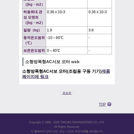
（[kg・m2）
허용최대 관
0.36 x 10-3
0.36 x 10-3
성 모멘트
（[kg・m2）
질량（kg）
1.9
3.9
동작온도범위
-10～60℃
-
（℃）
보존온도범위
0～40℃
-
소형방폭형AC서보 모터 web
소형방폭형AC서보 모터(조립용 구동 기기)
제품
페이지에 링크
《
로보트
》
TOP
Copyright © 2006 - 2026 TAKUBO ENGINEERING CO.,LTD.
All Rights Reserved.
이 홈페이지 안의 사진, 또는 기사의 무단개재를 금지합니다.