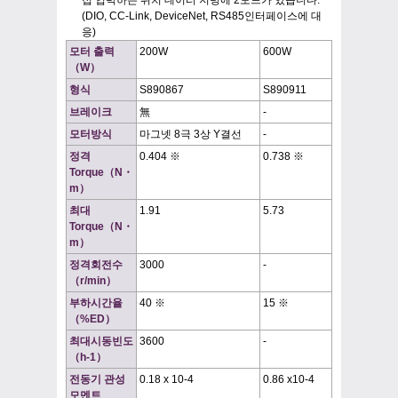
접 입력하는 위치 데이터 지령에 2모드가 있습니다.
(DIO, CC-Link, DeviceNet, RS485인터페이스에 대
응)
모터 출력
200W
600W
（W）
형식
S890867
S890911
브레이크
無
-
모터방식
마그넷 8극 3상 Y결선
-
정격
0.404 ※
0.738 ※
Torque（N・
m）
최대
1.91
5.73
Torque（N・
m）
정격회전수
3000
-
（r/min）
부하시간율
40 ※
15 ※
（%ED）
최대시동빈도
3600
-
（h-1）
전동기 관성
0.18 x 10-4
0.86 x10-4
모멘트