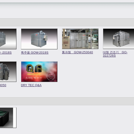
통과형 GOW-253040
대형 건조기 GO-
-2018S
특주품 GOW-2019S
322726S
3050
DRY TEC Q&A