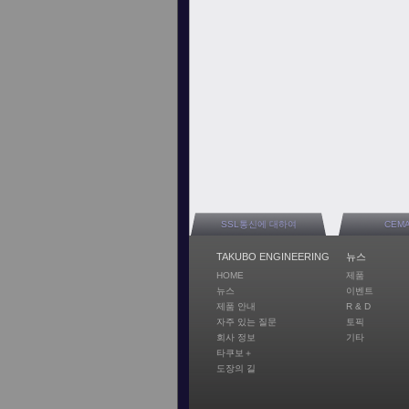
SSL통신에 대하여
CEM
TAKUBO ENGINEERING
뉴스
HOME
제품
뉴스
이벤트
제품 안내
R & D
자주 있는 질문
토픽
회사 정보
기타
타쿠보＋
도장의 길