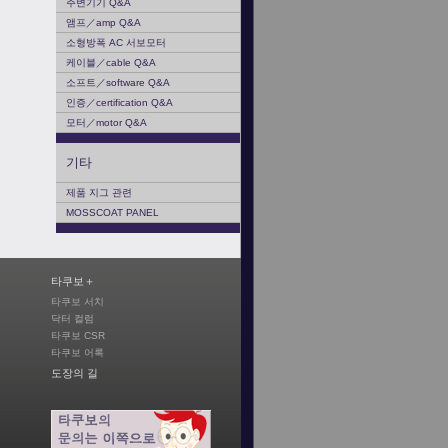
주변기기 Q&A
앰프／amp Q&A
소형방폭 AC 서보모터
케이블／cable Q&A
소프트／software Q&A
인증／certification Q&A
모터／motor Q&A
기타
제품 지그 관련
MOSSCOAT PANEL
타쿠보＋
타쿠보 서치
닥터 컬럼
타쿠보 CSR
타쿠보 어록
도장의 길