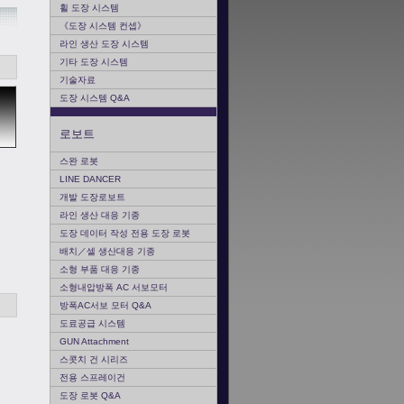
휠 도장 시스템
《도장 시스템 컨셉》
라인 생산 도장 시스템
기타 도장 시스템
기술자료
도장 시스템 Q&A
로보트
스완 로봇
LINE DANCER
개발 도장로보트
라인 생산 대응 기종
도장 데이터 작성 전용 도장 로봇
배치／셀 생산대응 기종
소형 부품 대응 기종
소형내압방폭 AC 서보모터
방폭AC서보 모터 Q&A
도료공급 시스템
GUN Attachment
스콧치 건 시리즈
전용 스프레이건
도장 로봇 Q&A