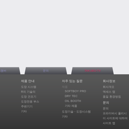
A맴버
문의
TAKUBO-TV
제품 안내
자주 있는 질문
회사정보
도장 시스템
제품
회사개요
SOFTBOY PRO
R의 기술의
액세스 맵
DRY TEC
도장 건조기
품질 환경방침
OIL BOOTH
도장전용 부스
문의
기타 제품
주변기기
문의
기타
도장기술・도장시스템
프라이버시 폴리시
기타
이 사이트에 대하여
사이트 맵