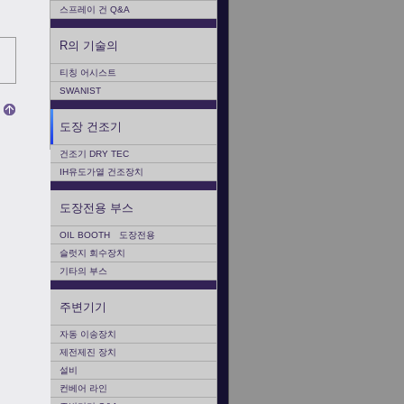
스프레이 건 Q&A
R의 기술의
티칭 어시스트
SWANIST
도장 건조기
건조기 DRY TEC
IH유도가열 건조장치
도장전용 부스
OIL BOOTH 도장전용
슬럿지 회수장치
기타의 부스
주변기기
자동 이송장치
제전제진 장치
설비
컨베어 라인