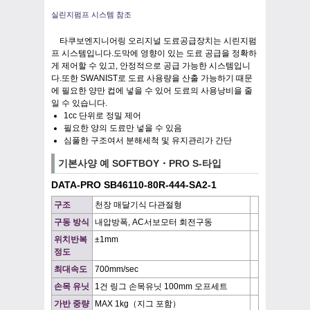
실린지펌프 시스템 참조
타쿠보엔지니어링 오리지널 도료공급장치는 시린지펌
프 시스템입니다.도막에 영향이 있는 도료 공급을 정확하
게 제어할 수 있고, 안정적으로 공급 가능한 시스템입니
다.또한 SWANIST로 도료 사용량을 산출 가능하기 때문
에 필요한 양만 컵에 넣을 수 있어 도료의 사용낭비을 줄
일 수 있습니다.
1cc 단위로 정밀 제어
필요한 양의 도료만 넣을 수 있음
심풀한 구조여서 분해세척 및 유지관리가 간단
기본사양 예 SOFTBOY・PRO S-타입
DATA-PRO SB46110-80R-444-SA2-1
구조
천장 매달기식 다관절형
구동 방식
내압방폭, AC서보모터 회전구동
위치반복
±1mm
정도
최대속도
700mm/sec
손목 유닛
1건 링그 손목유닛 100mm 오프세트
가반 중량
MAX 1kg（지그 포함）