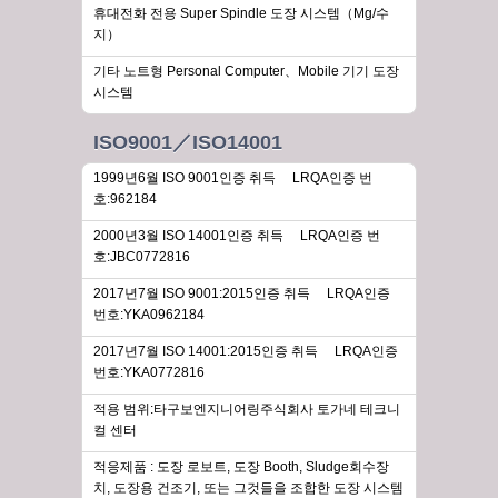
휴대전화 전용 Super Spindle 도장 시스템（Mg/수
지）
기타 노트형 Personal Computer、Mobile 기기 도장
시스템
ISO9001／ISO14001
1999년6월 ISO 9001인증 취득 LRQA인증 번
호:962184
2000년3월 ISO 14001인증 취득 LRQA인증 번
호:JBC0772816
2017년7월 ISO 9001:2015인증 취득 LRQA인증
번호:YKA0962184
2017년7월 ISO 14001:2015인증 취득 LRQA인증
번호:YKA0772816
적용 범위:타구보엔지니어링주식회사 토가네 테크니
컬 센터
적응제품 : 도장 로보트, 도장 Booth, Sludge회수장
치, 도장용 건조기, 또는 그것들을 조합한 도장 시스템