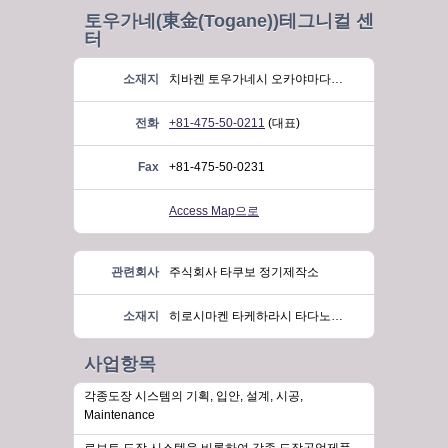
토우가네(東金(Togane))테그니컬 센
터
소재지
치바켄 토우가네시 오카야마다이(Chiba, Togane-shi, Okayamadai)2-7 (치바 히가시 테크노 그린파크)
전화
+81-475-50-0211
(대표)
Fax
+81-475-50-0231
Access Map으로
관련회사
주식회사 타쿠보 정기제작소
소재지
히로시마켄 타케하라시 타다노우미 토코노우라1-7-11 (Hiroshima, Takehara-shi, Tadanoumi, Tokonoura)
사업항목
각종도장 시스템의 기획, 입안, 설계, 시공,
Maintenance