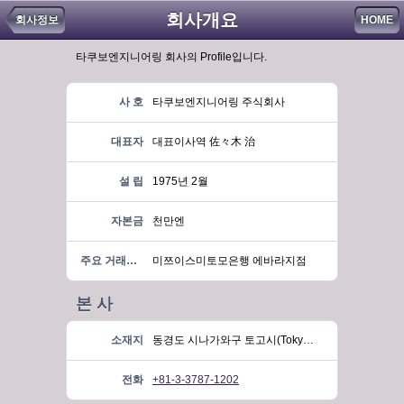
회사개요
회사정보
HOME
타쿠보엔지니어링 회사의 Profile입니다.
사 호
타쿠보엔지니어링 주식회사
대표자
대표이사역 佐々木 治
설 립
1975년 2월
자본금
천만엔
주요 거래은행
미쯔이스미토모은행 에바라지점
본 사
소재지
동경도 시나가와구 토고시(Tokyo, Shinagawa, Togoshi) 5가 15번지 17호
전화
+81-3-3787-1202