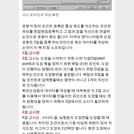
교시 모드/신규 작성 화면
로봇 티칭의 포인트 등록은 통상 궤도를 의도하는 포인트
좌표를 한점한점등록하고 그 점과 점을 직선으로 연결하
는것으로 로봇이 궤도 합니다. 타쿠보 엔지니어링제 도장
로봇은 3점을 등록 하는것만으로 궤도 데이터를 작성하
는것이 이 팩 티칭 소프트입니다.
3점 교시란
3점 교시는 도장을 시작하기 위한 시작 지점S점(start
point)과 도장 폭을 정하기 위한 W점 (리턴 포인트, 도장
이 진행하는 방향)과 면의 크기를 정하기 위한 D점을 입
력하는것으로 도장평면을 결정합니다. W점과 D점을 동
일 포인트로 입력했을때는 평면이 아니고 1개의 직선으
로 인식합니다.
회전도장등의 데이터를 작성할 때 대부분은 이 2점 교시
를 이용해서 데이터를 만들지만 곡선으로 도장할 때는 면
의 방향성을 정하기 위해서 3점에서의 교시가 필요하게
됩니다.
4점 교시란
4점 교시는 , 사다리 꼴, 능형등의 도장면을 도장할 때 채
용합니다. 하지만 조건으로서 기동 타입에 제한이 있어 직
각도장, 지그자그 도장의 2선택만 됩니다. 회전 도장에서
는 사용할것은 없습니다.