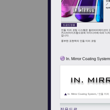
인
／ I
sy
도금도장용
인듐 미러 코팅 시스템은 컬러바리에이션이 
커스터마이즈함으로써 아이디어에 따라 디자
집니다.
풍부한 표현력의 인듐 미러 코팅
In. Mirror Coating System
In. Mirror Coating System／인듐 
전용도료