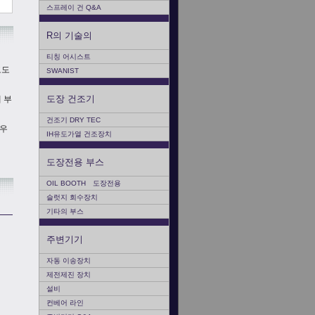
스프레이 건 Q&A
R의 기술의
티칭 어시스트
고도
SWANIST
도장 건조기
 부
건조기 DRY TEC
 우
IH유도가열 건조장치
도장전용 부스
OIL BOOTH 도장전용
슬럿지 회수장치
기타의 부스
주변기기
자동 이송장치
제전제진 장치
설비
컨베어 라인