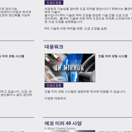
도금도장용
으로 양산가능.
의장성과 기능성을 겸비한 도금 피막을 완성시키기 위해서는 불연
타쿠보엔지니어링의 독자적
박막 기술이.
도장의 양산화를 가능하
필수입니다.R의 기술은 박막 도장을 완성한 기술.인듐 도금 도료 
코미러49」를 R의 기술에 의한 박막 도장으로 피막화.스프레이에 
한 도금 도장을 실현했습니다.
R의 기술에 의한 박막을 재현. 도금 도장을 실현.
대응워크
 미러 코팅 시스템
인듐 미러 코팅 시스템
도금도장용
하고 있습니다. 도장, 반
인듐 미러 코팅 시스템은 광범위한 워크에 대응할 수 있습니다.
목표생산량이나 설치 공간에
다양한 대응워크
에코 미러 49 사양
In Mirror Coating System