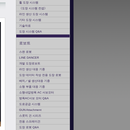
휠 도장 시스템
《도장 시스템 컨셉》
라인 생산 도장 시스템
기타 도장 시스템
기술자료
도장 시스템 Q&A
로보트
스완 로봇
LINE DANCER
개발 도장로보트
라인 생산 대응 기종
도장 데이터 작성 전용 도장 로봇
배치／셀 생산대응 기종
소형 부품 대응 기종
소형내압방폭 AC 서보모터
방폭AC서보 모터 Q&A
도료공급 시스템
GUN Attachment
스콧치 건 시리즈
전용 스프레이건
도장 로봇 Q&A