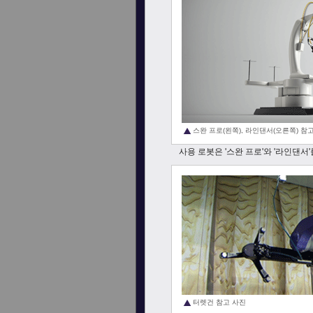
스완 프로(왼쪽), 라인댄서(오른쪽) 참고
사용 로봇은 '스완 프로'와 '라인댄서
터렛건 참고 사진