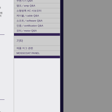
주변기기 Q&A
앰프／amp Q&A
속
소형방폭 AC 서보모터
「에
케이블／cable Q&A
의
소프트／software Q&A
인증／certification Q&A
모터／motor Q&A
기타
제품 지그 관련
MOSSCOAT PANEL